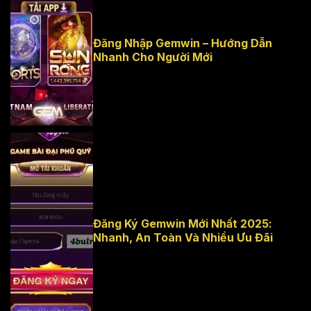
Đăng Nhập Gemwin – Hướng Dẫn
Nhanh Cho Người Mới
Hướng dẫn
đăng nhập
Gemwin
Những lý do
Đăng Ký Gemwin Mới Nhất 2025:
Nhanh, An Toàn Và Nhiều Ưu Đãi
khiến hội viên
nên ưu tiên
đăng ký
Gemwin