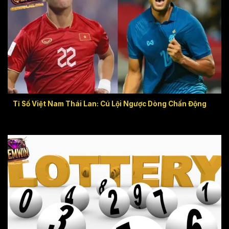
Tỉ Số Việt Nam Thái Lan: Cú Lội Ngược Dòng Chấn Động