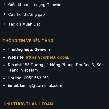
Điều khoản sử dụng Gemwin
Câu hỏi thường gặp
Tác giả Xuân Đạt
THÔNG TIN VỀ NỀN TẢNG
Thương hiệu:
Gemwin
Website:
https://cornel.uk.com/
Địa chỉ:
183 Đường Lê Hồng Phong, Phường 3, Sóc
Trăng, Việt Nam
Hotline:
0959.563.253
Email:
kimmy@cornel.uk.com
HÌNH THỨC THANH TOÁN