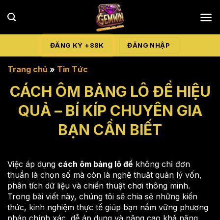
Bỏ
qua
nội
dung
ĐĂNG KÝ +88K
ĐĂNG NHẬP
Trang chủ
»
Tin Tức
CÁCH ÔM BẢNG LÔ ĐỀ HIỆU
QUẢ – BÍ KÍP CHUYÊN GIA
BẠN CẦN BIẾT
Việc áp dụng
cách ôm bảng lô đề
không chỉ đơn
thuần là chọn số mà còn là nghệ thuật quản lý vốn,
phân tích dữ liệu và chiến thuật chơi thông minh.
Trong bài viết này, chúng tôi sẽ chia sẻ những kiến
thức, kinh nghiệm thực tế giúp bạn nắm vững phương
pháp chính xác, dễ áp dụng và nâng cao khả năng