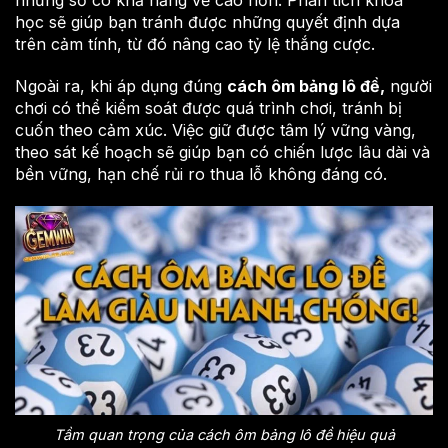
học sẽ giúp bạn tránh được những quyết định dựa
trên cảm tính, từ đó nâng cao tỷ lệ thắng cược.
Ngoài ra, khi áp dụng đúng
cách ôm bảng lô đề,
người
chơi có thể kiểm soát được quá trình chơi, tránh bị
cuốn theo cảm xúc. Việc giữ được tâm lý vững vàng,
theo sát kế hoạch sẽ giúp bạn có chiến lược lâu dài và
bền vững, hạn chế rủi ro thua lỗ không đáng có.
Tầm quan trọng của cách ôm bảng lô đề hiệu quả