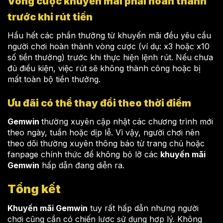
Vòng cược khuyến mãi phải hoàn thành
trước khi rút tiền
Hầu hết các phần thưởng từ khuyến mãi đều yêu cầu
người chơi hoàn thành vòng cược (ví dụ: x3 hoặc x10
số tiền thưởng) trước khi thực hiện lệnh rút. Nếu chưa
đủ điều kiện, việc rút sẽ không thành công hoặc bị
mất toàn bộ tiền thưởng.
Ưu đãi có thể thay đổi theo thời điểm
Gemwin
thường xuyên cập nhật các chương trình mới
theo ngày, tuần hoặc dịp lễ. Vì vậy, người chơi nên
theo dõi thường xuyên thông báo từ trang chủ hoặc
fanpage chính thức để không bỏ lỡ các
khuyến mãi
Gemwin
hấp dẫn đang diễn ra.
Tổng kết
Khuyến mãi Gemwin
tuy rất hấp dẫn nhưng người
chơi cũng cần có chiến lược sử dụng hợp lý. Không