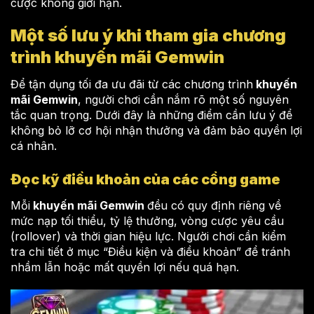
cược không giới hạn.
Một số lưu ý khi tham gia chương
trình khuyến mãi Gemwin
Để tận dụng tối đa ưu đãi từ các chương trình
khuyến
mãi Gemwin
, người chơi cần nắm rõ một số nguyên
tắc quan trọng. Dưới đây là những điểm cần lưu ý để
không bỏ lỡ cơ hội nhận thưởng và đảm bảo quyền lợi
cá nhân.
Đọc kỹ điều khoản của các cổng game
Mỗi
khuyến mãi Gemwin
đều có quy định riêng về
mức nạp tối thiểu, tỷ lệ thưởng, vòng cược yêu cầu
(rollover) và thời gian hiệu lực. Người chơi cần kiểm
tra chi tiết ở mục “Điều kiện và điều khoản” để tránh
nhầm lẫn hoặc mất quyền lợi nếu quá hạn.