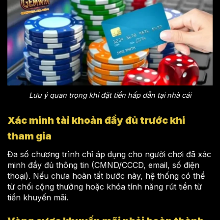
Lưu ý quan trọng khi đặt tiền hấp dẫn tại nhà cái
Xác minh tài khoản đầy đủ trước khi
tham gia
Đa số chương trình chỉ áp dụng cho người chơi đã xác
minh đầy đủ thông tin (CMND/CCCD, email, số điện
thoại). Nếu chưa hoàn tất bước này, hệ thống có thể
từ chối cộng thưởng hoặc khóa tính năng rút tiền từ
tiền khuyến mãi.