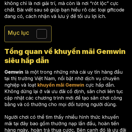
không chỉ là nơi giải trí, mà còn là nơi “rót lộc” cực
chất. Bài viết sau sẽ giúp bạn hiểu rõ các loại giftcode
đang có, cách nhận và lưu ý để tối ưu lợi ích.
Mục lục
Tổng quan về khuyến mãi Gemwin
siêu hấp dẫn
Gemwin
là một trong những nhà cái uy tín hàng đầu
tại thị trường Việt Nam, nổi bật nhờ dịch vụ chuyên
nghiệp và loạt
khuyến mãi Gemwin
cực hấp dẫn.
Không dừng lại ở vài ưu đãi cố định, sân chơi liên tục
cập nhật các chương trình mới để tạo sân chơi công
bằng và có thưởng cho mọi đối tượng người dùng.
Người chơi có thể tìm thấy nhiều hình thức khuyến
mãi tại đây bao gồm thưởng nạp lần đầu, hoàn tiền
hàng ngày, hoàn trả thua cược. Bên cạnh đó là ưu đãi