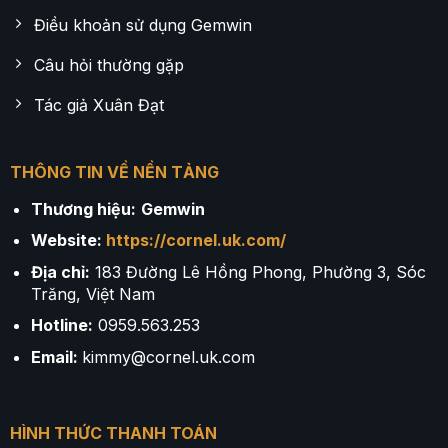
Điều khoản sử dụng Gemwin
Câu hỏi thường gặp
Tác giả Xuân Đạt
THÔNG TIN VỀ NỀN TẢNG
Thương hiệu:
Gemwin
Website:
https://cornel.uk.com/
Địa chỉ:
183 Đường Lê Hồng Phong, Phường 3, Sóc
Trăng, Việt Nam
Hotline:
0959.563.253
Email:
kimmy@cornel.uk.com
HÌNH THỨC THANH TOÁN